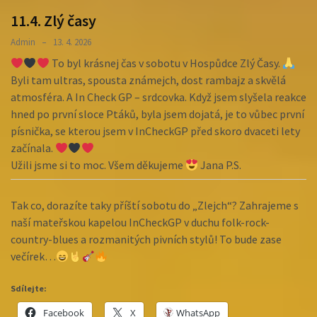
11.4. Zlý časy
Admin
13. 4. 2026
To byl krásnej čas v sobotu v Hospůdce Zlý Časy.
Byli tam ultras, spousta známejch, dost rambajz a skvělá
atmosféra. A In Check GP – srdcovka. Když jsem slyšela reakce
hned po první sloce Ptáků, byla jsem dojatá, je to vůbec první
písnička, se kterou jsem v InCheckGP před skoro dvaceti lety
začínala.
Užili jsme si to moc. Všem děkujeme
Jana P.S.
Tak co, dorazíte taky příští sobotu do „Zlejch“? Zahrajeme s
naší mateřskou kapelou InCheckGP v duchu folk-rock-
country-blues a rozmanitých pivních stylů! To bude zase
večírek…
Sdílejte:
Facebook
X
WhatsApp