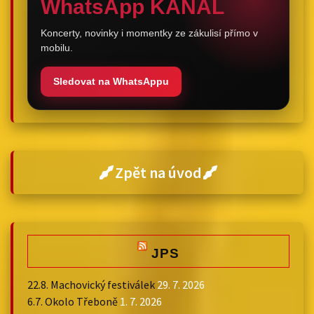
WhatsApp KANÁL
Koncerty, novinky i momentky ze zákulisí přímo v
mobilu.
Sledovat na WhatsAppu
Zpět na úvod
JPS
22.8. Machovický festiválek
29. 7. 2026
6.7. Okolo Třeboně
1. 7. 2026