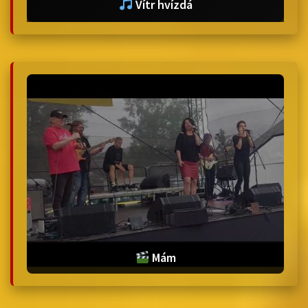
Vítr hvízdá
Mám