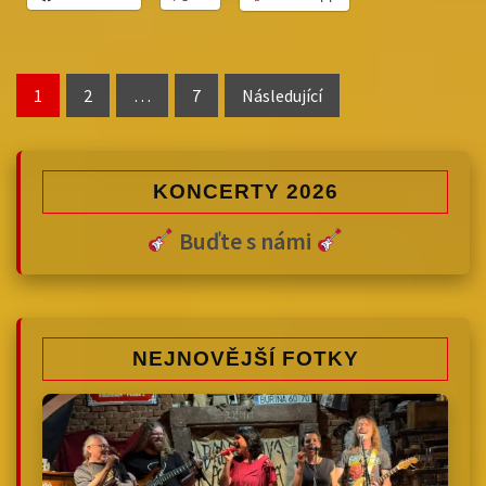
Stránkování
1
2
…
7
Následující
příspěvků
KONCERTY 2026
Buďte s námi
NEJNOVĚJŠÍ FOTKY