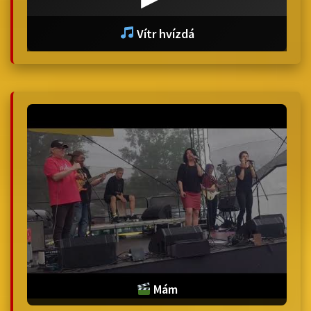
Vítr hvízdá
Mám