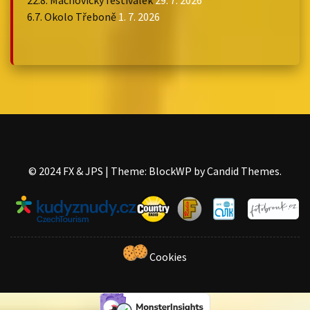
22.8. Machovický festiválek
29. 7. 2026
6.7. Okolo Třeboně
1. 7. 2026
©️ 2024 FX & JPS
|
Theme: BlockWP by
Candid Themes
.
Cookies