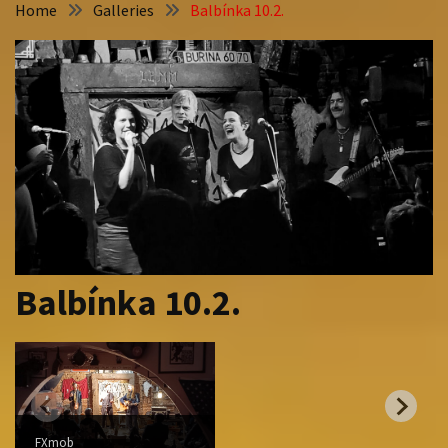
Home
Galleries
Balbínka 10.2.
Balbínka 10.2.
FXmob