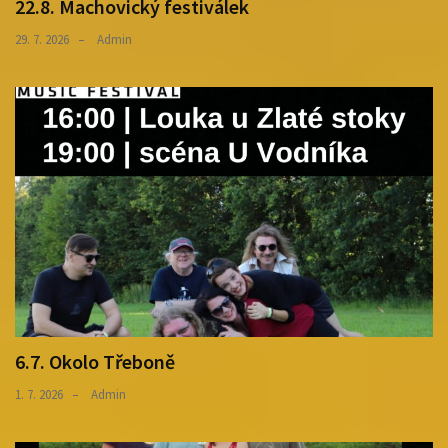
22.8. Machovický festiválek
29. 7. 2026
Admin
6.7. Okolo Třeboně
1. 7. 2026
Admin