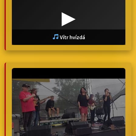
▶
Vítr hvízdá