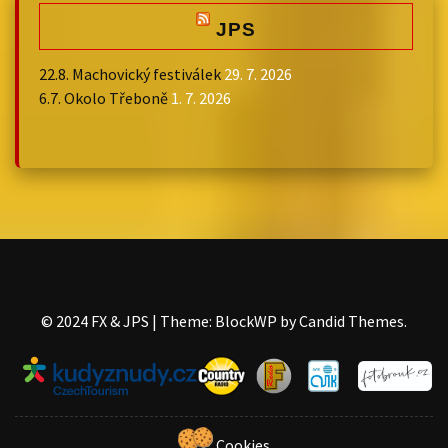
JPS
22.8. Machovický festiválek
29. 7. 2026
6.7. Okolo Třeboně
1. 7. 2026
©️ 2024 FX & JPS
|
Theme: BlockWP by
Candid Themes
.
Cookies