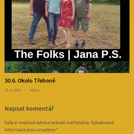
30.6. Okolo Třeboně
16. 6. 2026
Admin
Napsat komentář
Vaše e-mailová adresa nebude zveřejněna.
Vyžadované
informace jsou označeny
*