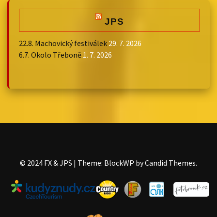
JPS
22.8. Machovický festiválek
29. 7. 2026
6.7. Okolo Třeboně
1. 7. 2026
©️ 2024 FX & JPS
|
Theme: BlockWP by
Candid Themes
.