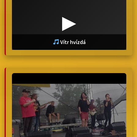
▶
Vítr hvízdá