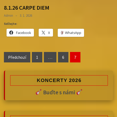
8.1.26 CARPE DIEM
Admin
3. 1. 2026
Sdílejte:
Facebook
X
WhatsApp
Stránkování
Předchozí
1
…
6
7
příspěvků
KONCERTY 2026
Buďte s námi